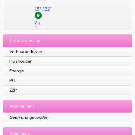
Kijk ook eens op
Verhuurbedrijven
Huishouden
Energie
PC
ZZP
Abonnement
Geen urls gevonden
Algemeen